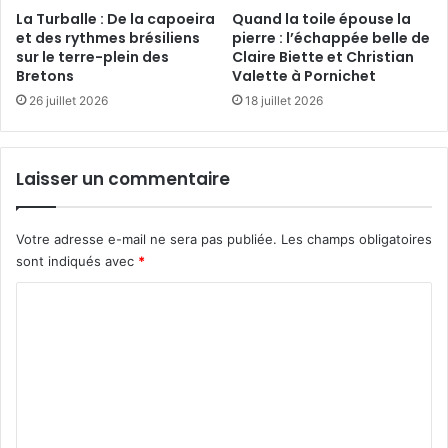
La Turballe : De la capoeira
Quand la toile épouse la
et des rythmes brésiliens
pierre : l’échappée belle de
sur le terre-plein des
Claire Biette et Christian
Bretons
Valette à Pornichet
26 juillet 2026
18 juillet 2026
Laisser un commentaire
Votre adresse e-mail ne sera pas publiée.
Les champs obligatoires
sont indiqués avec
*
C
o
m
m
e
n