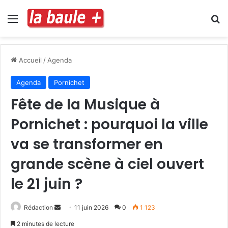
Menu
R
Accueil
/
Agenda
Agenda
Pornichet
Fête de la Musique à
Pornichet : pourquoi la ville
va se transformer en
grande scène à ciel ouvert
le 21 juin ?
Envoyer
Rédaction
11 juin 2026
0
1 123
un
2 minutes de lecture