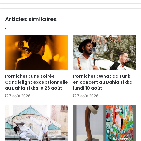
le
salon
Articles similaires
d’été
de
la
cité
médiévale
?
Pornichet : une soirée
Pornichet : What da Funk
Candlelight exceptionnelle
en concert au Bahia Tikka
au Bahia Tikka le 28 août
lundi 10 août
7 août 2026
7 août 2026