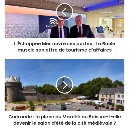
ouvre
ses
portes
:
La
Baule
muscle
L’Échappée Mer ouvre ses portes : La Baule
son
offre
muscle son offre de tourisme d’affaires
de
tourisme
Guérande
d’affaires
:
la
place
du
Marché
au
Bois
va-
Guérande : la place du Marché au Bois va-t-elle
t-
elle
devenir le salon d’été de la cité médiévale ?
devenir