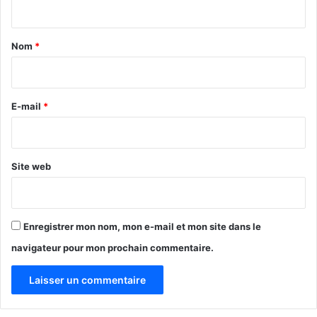
t
a
Nom
*
i
r
e
E-mail
*
*
Site web
Enregistrer mon nom, mon e-mail et mon site dans le
navigateur pour mon prochain commentaire.