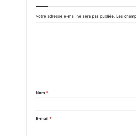
Votre adresse e-mail ne sera pas publiée.
Les champ
C
o
m
m
e
n
t
a
Nom
*
i
r
e
E-mail
*
*