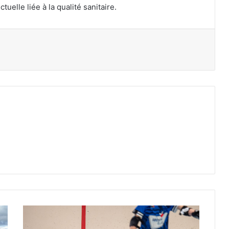
tuelle liée à la qualité sanitaire.
primer
Vacances
de