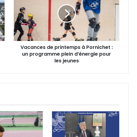
printemps
à
Pornichet
:
un
programme
plein
Vacances de printemps à Pornichet :
d’énergie
pour
un programme plein d’énergie pour
les
les jeunes
jeunes