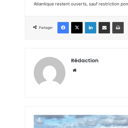
Atlantique restent ouverts, sauf restriction ponc
Facebook
X
Linkedin
Partager par email
Im
Partager
Rédaction
Website
Le
futur