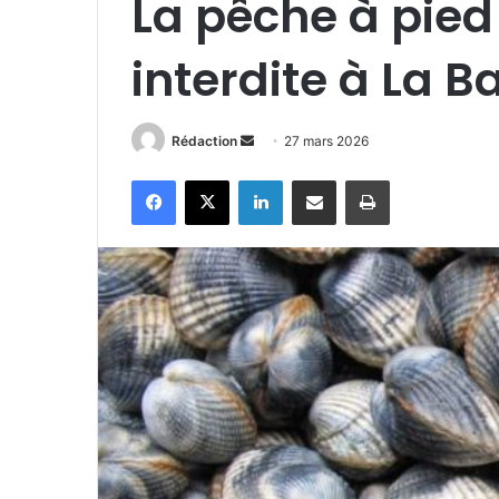
La pêche à pied
interdite à La B
Envoyer
Rédaction
27 mars 2026
un
Facebook
X
Linkedin
Partager par email
Imprimer
courriel