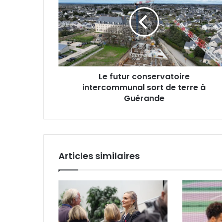
conservatoire
intercommunal
sort
de
terre
à
Guérande
Le futur conservatoire
intercommunal sort de terre à
Guérande
Articles similaires