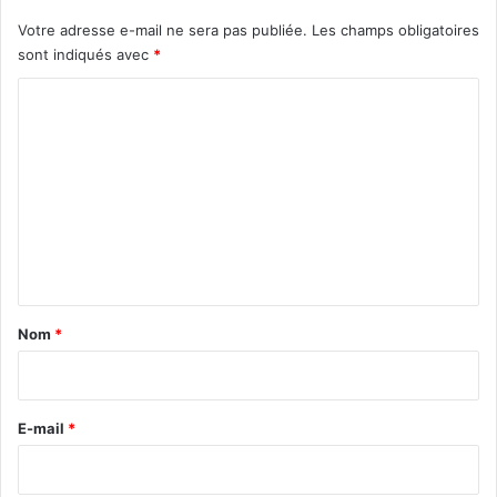
Votre adresse e-mail ne sera pas publiée.
Les champs obligatoires
sont indiqués avec
*
C
o
m
m
e
n
t
a
Nom
*
i
r
e
E-mail
*
*