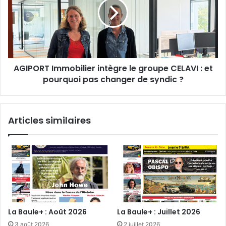
le
groupe
CELAVI
:
et
pourquoi
AGIPORT Immobilier intègre le groupe CELAVI : et
pas
changer
pourquoi pas changer de syndic ?
de
syndic
?
Articles similaires
La Baule+ : Août 2026
La Baule+ : Juillet 2026
3 août 2026
2 juillet 2026