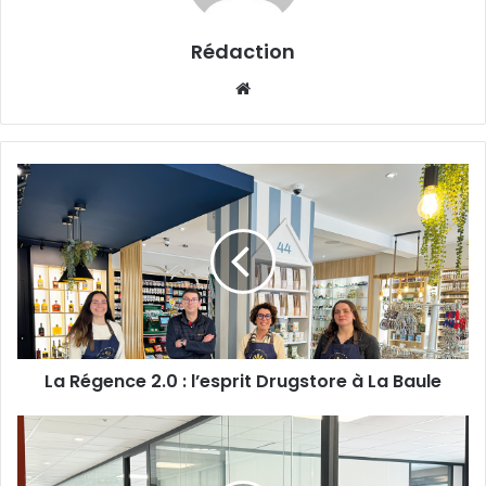
Rédaction
Website
La
Régence
2.0
:
l’esprit
Drugstore
à
La
Baule
La Régence 2.0 : l’esprit Drugstore à La Baule
AGIPORT
Immobilier
intègre