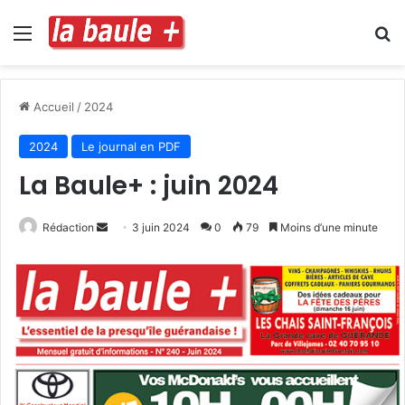
Menu
R
Accueil
/
2024
2024
Le journal en PDF
La Baule+ : juin 2024
Envoyer
Rédaction
3 juin 2024
0
79
Moins d’une minute
un
courriel