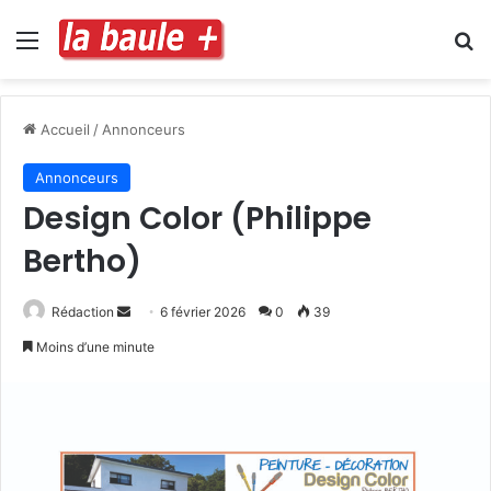
Menu
R
Accueil
/
Annonceurs
Annonceurs
Design Color (Philippe
Bertho)
Envoyer
Rédaction
6 février 2026
0
39
un
Moins d’une minute
courriel