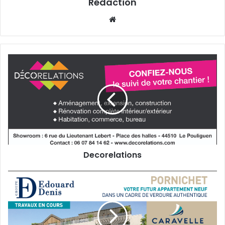
Rédaction
Website
Decorelations
Decorelations
Groupe
Edouard
Denis
–
Résidence