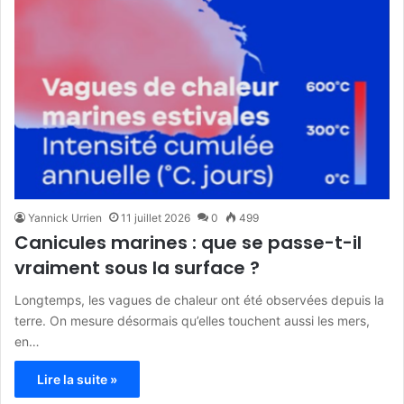
Yannick Urrien
11 juillet 2026
0
499
Canicules marines : que se passe-t-il
vraiment sous la surface ?
Longtemps, les vagues de chaleur ont été observées depuis la
terre. On mesure désormais qu’elles touchent aussi les mers,
en…
Lire la suite »