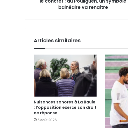
au
le concret : au Pouliguen, un symbole
Pouliguen,
balnéaire va renaître
un
symbole
balnéaire
va
renaître
Articles similaires
Nuisances sonores à La Baule
: l’opposition exerce son droit
de réponse
5 août 2026