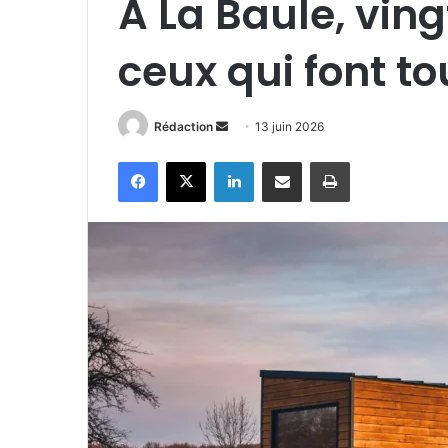
À La Baule, vin
ceux qui font to
Envoyer
Rédaction
13 juin 2026
un
Facebook
X
Linkedin
Partager par email
Imprimer
courriel