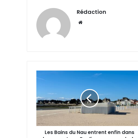
Rédaction
Website
Les
Bains
du
Nau
entrent
enfin
dans
le
concret
Les Bains du Nau entrent enfin dans
: