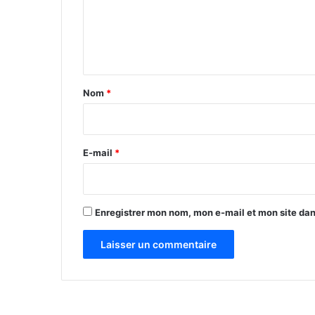
m
e
n
t
a
Nom
*
i
r
e
E-mail
*
*
Enregistrer mon nom, mon e-mail et mon site da