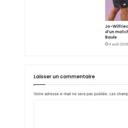
Jo-Wilfrie
d’un match
Baule
4 août 202
Laisser un commentaire
Votre adresse e-mail ne sera pas publiée.
Les champ
C
o
m