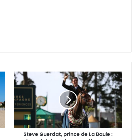
Steve
Guerdat,
prince
de
La
Baule
:
deux
victoires
Steve Guerdat, prince de La Baule :
et