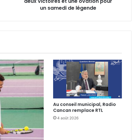
une
deux victoires et une ovation pour
ovation
un samedi de légende
pour
un
samedi
de
légende
Au conseil municipal, Radio
Cancan remplace RTL
4 août 2026